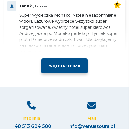
5
Jacek
, Tarnów
Super wycieczka Monako, Nicea niezapomniane
widoki, Lazurowe wybrzeże wszystko super
zorganizowane, świetny hotel super kierowca
Andrzej jazda po Monako perfekcja, Tymek super
pilot i Panie przewodniczki Ewa I Ula dziękujemy
za niezapomniane wrażenia i przeżycia mam
nadzieje, że nieostatnie.
WIĘCEJ RECENZJI
5
Ewa
, Wieliczka
Super wyjazd, obie przewodniczki wspaniałe,
kierowca Andrzej mistrz kierownicy, wszystko było
na najwyższym poziomie
Infolinia
Mail
5
Roger
, Wieliczka
+48 513 604 500
info@venuatours.pl