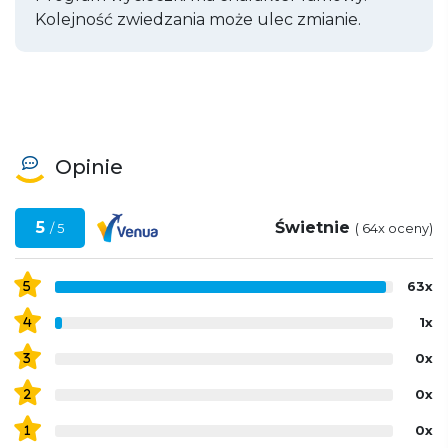
Kolejność zwiedzania może ulec zmianie.
Opinie
5
Świetnie
/ 5
( 64x oceny)
63x
5
1x
4
0x
3
0x
2
0x
1