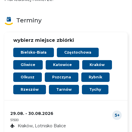
Terminy
wybierz miejsce zbiórki
Bielsko-Biała
Częstochowa
Gliwice
Katowice
Kraków
Olkusz
Pszczyna
Rybnik
Rzeszów
Tarnów
Tychy
29.08. - 30.08.2026
5+
51500
Kraków, Lotnisko Balice