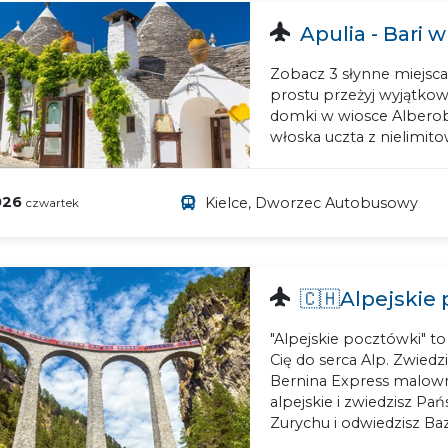
Apulia - Bari w
Zobacz 3 słynne miejsca 
prostu przeżyj wyjątkow
domki w wiosce Alberob
włoska uczta z nielimit
026
Kielce, Dworzec Autobusowy
czwartek
🇨🇭Alpejskie 
"Alpejskie pocztówki" t
Cię do serca Alp. Zwied
Bernina Express malowni
alpejskie i zwiedzisz Pa
Zurychu i odwiedzisz Baz