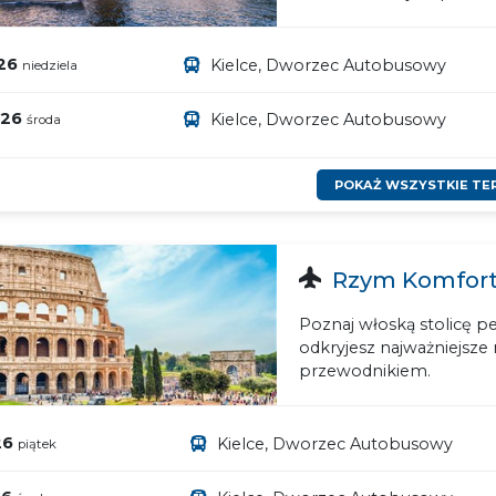
26
Kielce, Dworzec Autobusowy
niedziela
026
Kielce, Dworzec Autobusowy
środa
POKAŻ WSZYSTKIE TE
Rzym Komfort 
Poznaj włoską stolicę pe
odkryjesz najważniejsze
przewodnikiem.
26
Kielce, Dworzec Autobusowy
piątek