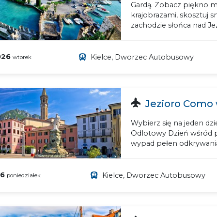
Gardą. Zobacz piękno m
krajobrazami, skosztuj 
zachodzie słońca nad Je
026
Kielce, Dworzec Autobusowy
wtorek
Jezioro Como w
Wybierz się na jeden d
Odlotowy Dzień wśród pi
wypad pełen odkrywani
26
Kielce, Dworzec Autobusowy
poniedziałek