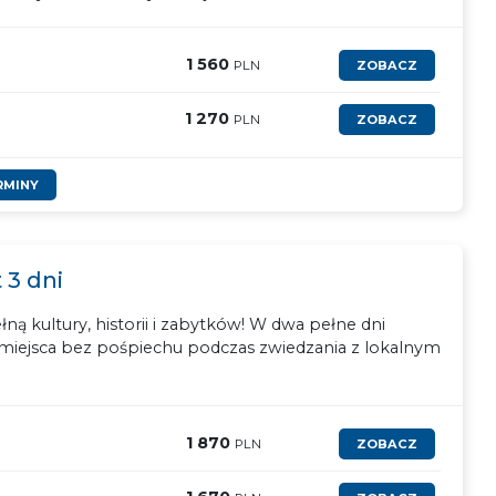
1 560
PLN
ZOBACZ
1 270
PLN
ZOBACZ
RMINY
3 dni
łną kultury, historii i zabytków! W dwa pełne dni
 miejsca bez pośpiechu podczas zwiedzania z lokalnym
1 870
PLN
ZOBACZ