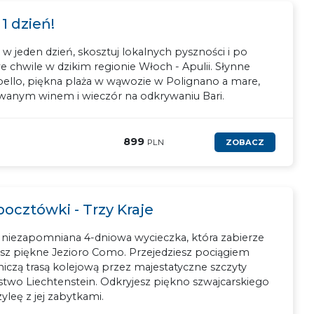
 1 dzień!
w jeden dzień, skosztuj lokalnych pyszności i po
e chwile w dzikim regionie Włoch - Apulii. Słynne
ello, piękna plaża w wąwozie w Polignano a mare,
owanym winem i wieczór na odkrywaniu Bari.
899
PLN
ZOBACZ
pocztówki - Trzy Kraje
o niezapomniana 4-dniowa wycieczka, która zabierze
zisz piękne Jezioro Como. Przejedziesz pociągiem
czą trasą kolejową przez majestatyczne szczyty
ństwo Liechtenstein. Odkryjesz piękno szwajcarskiego
yleę z jej zabytkami.