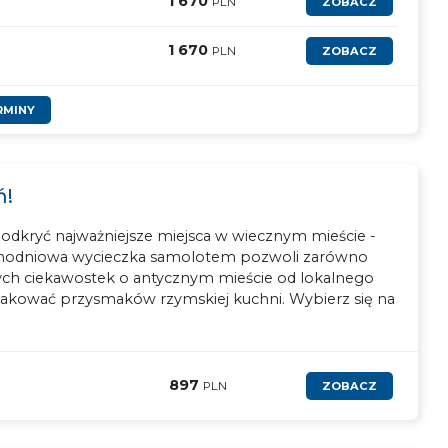
1 670
PLN
ZOBACZ
1 670
PLN
ZOBACZ
RMINY
ń!
odkryć najważniejsze miejsca w wiecznym mieście -
dnodniowa wycieczka samolotem pozwoli zarówno
łych ciekawostek o antycznym mieście od lokalnego
makować przysmaków rzymskiej kuchni. Wybierz się na
897
PLN
ZOBACZ