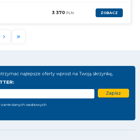
3 370
PLN
ZOBACZ
 otrzymać najlepsze oferty wprost na Twoją skrzynkę,
TTER:
rzanie danych osobowych