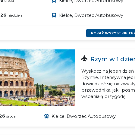
26
Kielce, Dworzec Autobusowy
środa
026
Kielce, Dworzec Autobusowy
niedziela
POKAŻ WSZYSTKIE TE
Rzym w 1 dzie
Wyskocz na jeden dzień 
Rzymie. Intensywna je
dowiedzieć się niezwyk
przewodnika, jak i pos
wspaniałą przygodę!
026
Kielce, Dworzec Autobusowy
środa