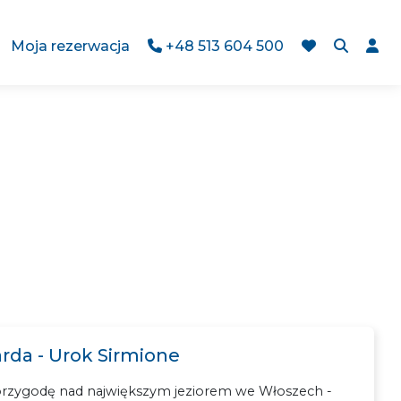
Moja rezerwacja
+48 513 604 500
arda - Urok Sirmione
rzygodę nad największym jeziorem we Włoszech -