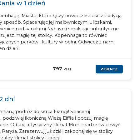
ania w 1 dzień
openhagę. Miasto, które łączy nowoczesność z tradycją
 sposób. Spacerując jej malowniczymi uliczkami,
ienice nad kanałami Nyhavn i smakując autentyczne
zujesz magię tej stolicy. Kopenhaga to również
jaznych parków i kultury w pełni. Odwiedź z nami
en dzień!
797
PLN
ZOBACZ
2 dni
nianą podróż do serca Francji! Spaceruj
podziwiaj ikoniczną Wieżę Eiffla i poczuj magię
ie. Odkryj artystyczny klimat Montmartre i zachwyć
aryża. Zarezerwuj już dziś i zakochaj się w stolicy
alny klimat stolicy Francji!