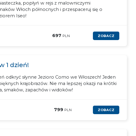
iasteczka, popłyń w rejs z malowniczymi
smaków Włoch północnych i przespaceruj się o
ziorem Iseo!
697
PLN
ZOBACZ
 1 dzień!
zień odkryć słynne Jezioro Como we Włoszech! Jeden
ęknych krajobrazów. Nie ma lepszej okazji na krótki
a, smaków, zapachów i widoków!
799
PLN
ZOBACZ