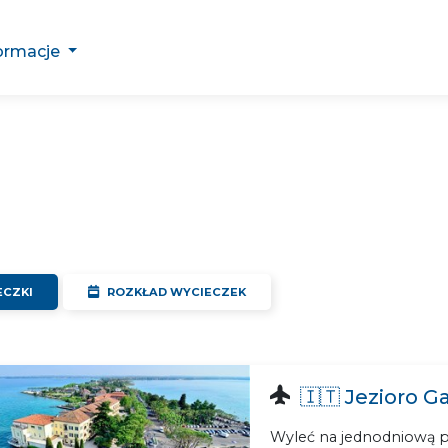
ormacje
CZKI
ROZKŁAD
WYCIECZEK
🇮🇹 Jezioro G
Wyleć na jednodniową p