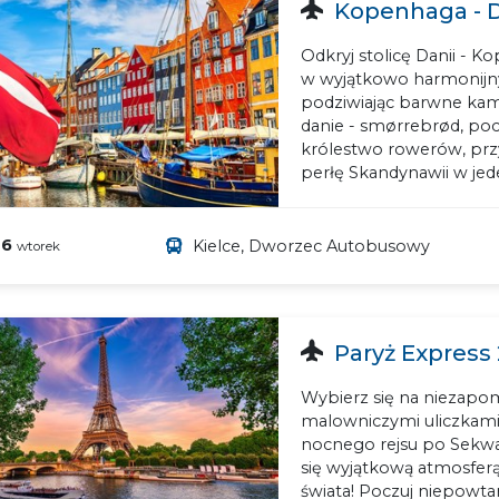
Kopenhaga - D
Odkryj stolicę Danii - K
w wyjątkowo harmonijny
podziwiając barwne kam
danie - smørrebrød, poc
królestwo rowerów, przy
perłę Skandynawii w jed
26
Kielce, Dworzec Autobusowy
wtorek
Paryż Express 
Wybierz się na niezapom
malowniczymi uliczkami, 
nocnego rejsu po Sekwan
się wyjątkową atmosferą P
świata! Poczuj niepowtarz