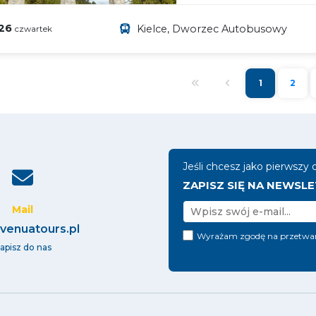
026
Kielce, Dworzec Autobusowy
czwartek
1
2
Jeśli chcesz jako pierwszy
ZAPISZ SIĘ NA NEWSLE
Mail
venuatours.pl
Wyrażam zgodę na przetwa
apisz do nas